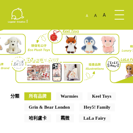
A
A
A
我們的代理品牌
分類
所有品牌
Warmies
Keel Toys
Grin & Bear London
Hey5! Family
哈利盧卡
䬠微
LaLa Fairy