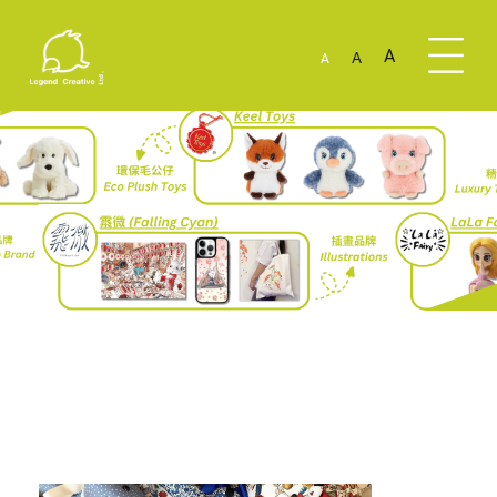
A
A
A