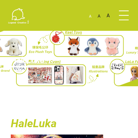
A
A
A
HaleLuka
HaleLuka